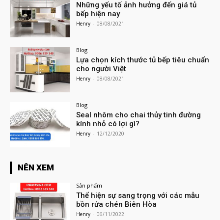
Những yếu tố ảnh hưởng đến giá tủ
bếp hiện nay
Henry
-
08/08/2021
Blog
Lựa chọn kích thước tủ bếp tiêu chuẩn
cho người Việt
Henry
-
08/08/2021
Blog
Seal nhôm cho chai thủy tinh đường
kính nhỏ có lợi gì?
Henry
-
12/12/2020
NÊN XEM
Sản phẩm
Thể hiện sự sang trọng với các mẫu
bồn rửa chén Biên Hòa
Henry
-
06/11/2022