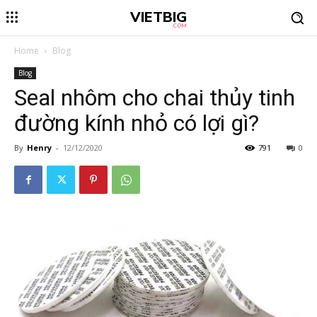
VIETBIG
.COM
Home
Blog
Blog
Seal nhôm cho chai thủy tinh
đường kính nhỏ có lợi gì?
By
Henry
-
12/12/2020
791
0