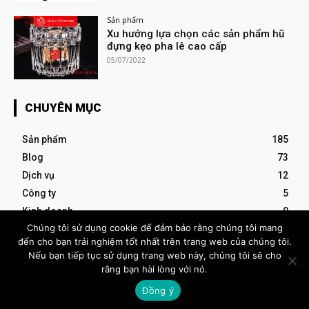
Sản phẩm
Xu hướng lựa chọn các sản phẩm hũ
đựng kẹo pha lê cao cấp
05/07/2022
CHUYÊN MỤC
Sản phẩm
185
Blog
73
Dịch vụ
12
Công ty
5
Kinh doanh
0
Chúng tôi sử dụng cookie để đảm bảo rằng chúng tôi mang
đến cho bạn trải nghiệm tốt nhất trên trang web của chúng tôi.
- Advertisement -
Nếu bạn tiếp tục sử dụng trang web này, chúng tôi sẽ cho
rằng bạn hài lòng với nó.
VIETBIG
Đồng ý
.COM