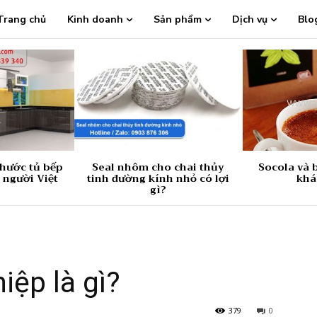
Trang chủ
Kinh doanh
Sản phẩm
Dịch vụ
Blo
thước tủ bếp
Seal nhôm cho chai thủy
Socola và b
 người Việt
tinh đường kính nhỏ có lợi
khá
gì?
iệp là gì?
379
0