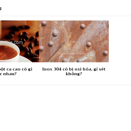
g
ột ca cao có gì
Inox 304 có bị oxi hóa, gỉ sét
c nhau?
không?