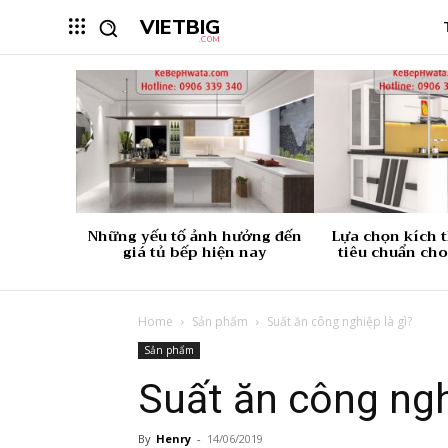
VIETBIG
.COM
Những yếu tố ảnh hưởng đến
Lựa chọn kích 
giá tủ bếp hiện nay
tiêu chuẩn cho
Home
Sản phẩm
Suất ăn công nghiệp là gì?
Sản phẩm
Suất ăn công ngh
By
Henry
-
14/06/2019