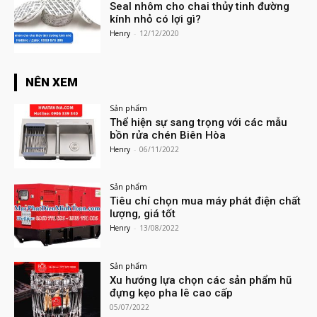
Seal nhôm cho chai thủy tinh đường
kính nhỏ có lợi gì?
Henry
-
12/12/2020
NÊN XEM
Sản phẩm
Thể hiện sự sang trọng với các mẫu
bồn rửa chén Biên Hòa
Henry
-
06/11/2022
Sản phẩm
Tiêu chí chọn mua máy phát điện chất
lượng, giá tốt
Henry
-
13/08/2022
Sản phẩm
Xu hướng lựa chọn các sản phẩm hũ
đựng kẹo pha lê cao cấp
05/07/2022