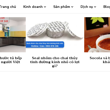
Trang chủ
Kinh doanh
Sản phẩm
Dịch vụ
Blo
thước tủ bếp
Seal nhôm cho chai thủy
Socola và b
 người Việt
tinh đường kính nhỏ có lợi
khá
gì?