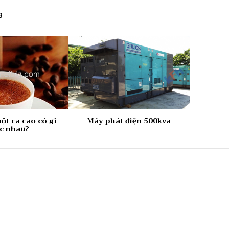
g
ột ca cao có gì
Máy phát điện 500kva
c nhau?