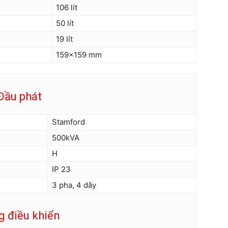
106 lít
50 lít
19 lít
159×159 mm
Đầu phát
Stamford
500kVA
H
IP 23
3 pha, 4 dây
g điều khiển