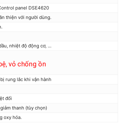
Control panel DSE4620
n thiện với người dùng.
n.
dầu, nhiệt độ động cơ, …
bệ, vỏ chống ồn
bị rung lắc khi vận hành
ệt đối
 giảm thanh (tùy chọn)
g oxy hóa.