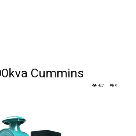
500kva Cummins
427
0