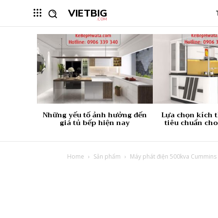
VIETBIG
.COM
Những yếu tố ảnh hưởng đến
Lựa chọn kích 
giá tủ bếp hiện nay
tiêu chuẩn cho
Home
Sản phẩm
Máy phát điện 500kva Cummins