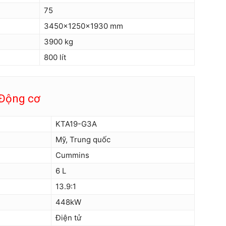
75
3450x1250x1930 mm
3900 kg
800 lít
Động cơ
KTA19-G3A
Mỹ, Trung quốc
Cummins
6 L
13.9:1
448kW
Điện tử