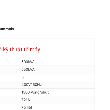
Cummnis
 kỹ thuật tổ máy
500kVA
550kVA
3
400V/ 50Hz
1500 Vòng/phút
721A
75 lít/h