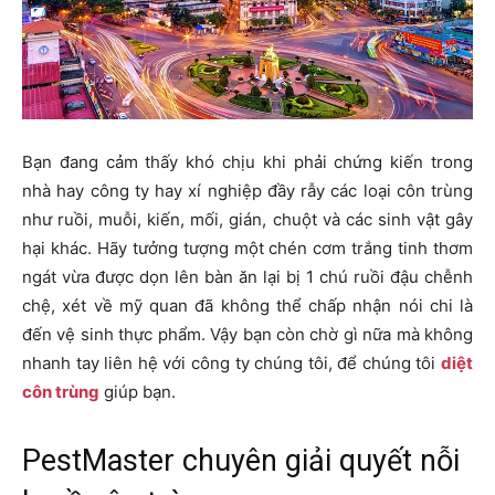
Bạn đang cảm thấy khó chịu khi phải chứng kiến trong
nhà hay công ty hay xí nghiệp đầy rẫy các loại côn trùng
như ruồi, muỗi, kiến, mối, gián, chuột và các sinh vật gây
hại khác. Hãy tưởng tượng một chén cơm trắng tinh thơm
ngát vừa được dọn lên bàn ăn lại bị 1 chú ruồi đậu chễnh
chệ, xét về mỹ quan đã không thể chấp nhận nói chi là
đến vệ sinh thực phẩm. Vậy bạn còn chờ gì nữa mà không
nhanh tay liên hệ với công ty chúng tôi, để chúng tôi
diệt
côn trùng
giúp bạn.
PestMaster chuyên giải quyết nỗi