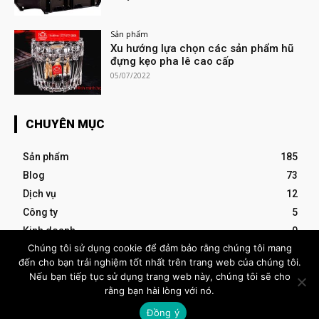
Sản phẩm
Xu hướng lựa chọn các sản phẩm hũ
đựng kẹo pha lê cao cấp
05/07/2022
CHUYÊN MỤC
Sản phẩm
185
Blog
73
Dịch vụ
12
Công ty
5
Kinh doanh
0
Chúng tôi sử dụng cookie để đảm bảo rằng chúng tôi mang
đến cho bạn trải nghiệm tốt nhất trên trang web của chúng tôi.
- Advertisement -
Nếu bạn tiếp tục sử dụng trang web này, chúng tôi sẽ cho
rằng bạn hài lòng với nó.
VIETBIG
Đồng ý