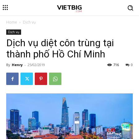
VIETBIG
.COM
Home
Dịch vụ
Dịch vụ
Dịch vụ diệt côn trùng tại
thành phố Hồ Chí Minh
By
Henry
-
25/02/2019
716
0