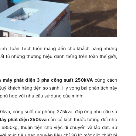
Minh Toàn Tech luôn mang đến cho khách hàng những
hất từ những thương hiệu danh tiếng trên toàn thế giới,
ẩm
máy phát điện 3 pha công suất 250kVA
cùng cách
uý khách hàng tiện so sánh. Hy vọng bài phân tích này
 phù hợp với nhu cầu sử dụng của mình:
250kva, công suất dự phòng 275kva đáp ứng nhu cầu sử
áy phát điện 250kva
còn có kích thước tương đối nhỏ
6850kg, thuận tiện cho việc di chuyển và lắp đặt. Sử
i mức tiêu hao nguyên liệu chỉ 36 lít một giờ, thiết bị