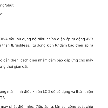
òng/phút
cơ
50kVA đều sử dụng bộ điều chỉnh điện áp tự động AVR
i than (Brushless), tự động kích từ đảm bảo điện áp ra
 độ dẫn điện, cách điện nhằm đảm bảo đáp ứng cho máy
ng thời gian dài.
ụng màn hình điều khiển LCD dễ sử dụng và thân thiện
ATS
 máy phát điện như: điệp áp ra, tần số, công suất chịu