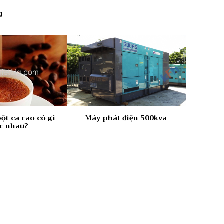
g
ột ca cao có gì
Máy phát điện 500kva
c nhau?