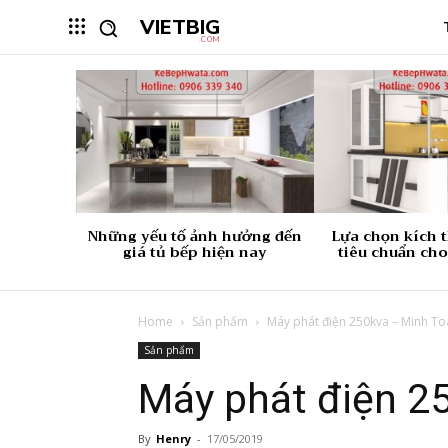
VIETBIG
.COM
Những yếu tố ảnh hưởng đến
Lựa chọn kích 
giá tủ bếp hiện nay
tiêu chuẩn cho
Home
Sản phẩm
Máy phát điện 250kva – Minh To
Sản phẩm
Máy phát điện 2
By
Henry
-
17/05/2019