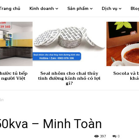
Trang chủ
Kinh doanh
Sản phẩm
Dịch vụ
Blo
thước tủ bếp
Seal nhôm cho chai thủy
Socola và b
 người Việt
tinh đường kính nhỏ có lợi
khá
gì?
àn
50kva – Minh Toàn
397
0