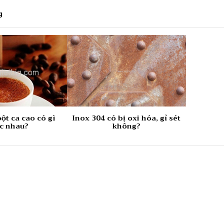
g
ột ca cao có gì
Inox 304 có bị oxi hóa, gỉ sét
c nhau?
không?