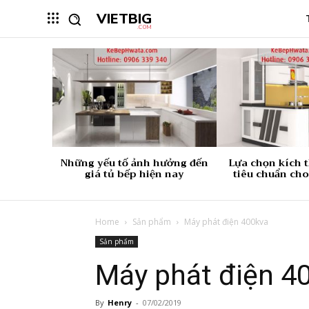
VIETBIG
.COM
Những yếu tố ảnh hưởng đến
Lựa chọn kích 
giá tủ bếp hiện nay
tiêu chuẩn cho
Home
Sản phẩm
Máy phát điện 400kva
Sản phẩm
Máy phát điện 4
By
Henry
-
07/02/2019