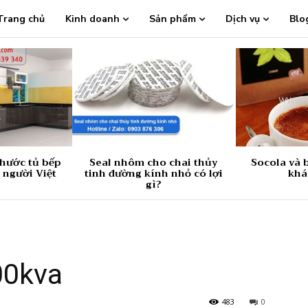
Trang chủ
Kinh doanh
Sản phẩm
Dịch vụ
Blo
thước tủ bếp
Seal nhôm cho chai thủy
Socola và b
 người Việt
tinh đường kính nhỏ có lợi
khá
gì?
00kva
483
0