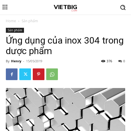
VIETBIG
.COM
Home
Sản phẩm
Sản phẩm
Ứng dụng của inox 304 trong
dược phẩm
By
Henry
-
15/05/2019
376
0