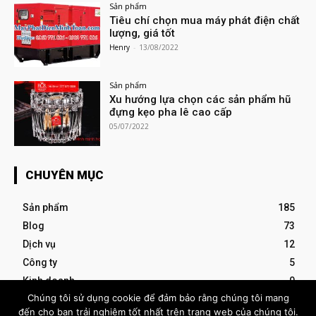
Sản phẩm
Tiêu chí chọn mua máy phát điện chất
lượng, giá tốt
Henry
-
13/08/2022
Sản phẩm
Xu hướng lựa chọn các sản phẩm hũ
đựng kẹo pha lê cao cấp
05/07/2022
CHUYÊN MỤC
Sản phẩm
185
Blog
73
Dịch vụ
12
Công ty
5
Kinh doanh
0
Chúng tôi sử dụng cookie để đảm bảo rằng chúng tôi mang
đến cho bạn trải nghiệm tốt nhất trên trang web của chúng tôi.
- Advertisement -