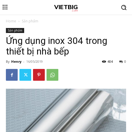
VIETBIG
.COM
Home
Sản phẩm
Sản phẩm
Ứng dụng inox 304 trong
thiết bị nhà bếp
By
Henry
-
16/05/2019
404
0