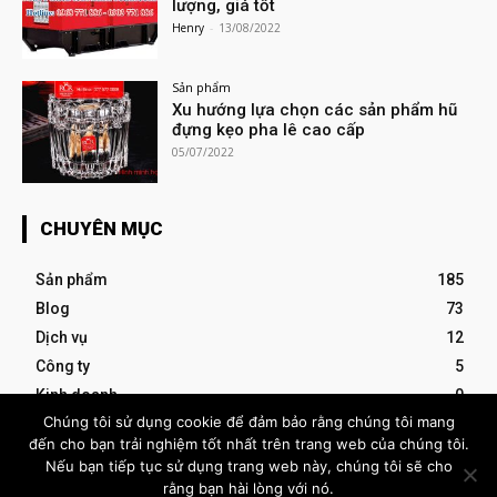
lượng, giá tốt
Henry
-
13/08/2022
Sản phẩm
Xu hướng lựa chọn các sản phẩm hũ
đựng kẹo pha lê cao cấp
05/07/2022
CHUYÊN MỤC
Sản phẩm
185
Blog
73
Dịch vụ
12
Công ty
5
Kinh doanh
0
Chúng tôi sử dụng cookie để đảm bảo rằng chúng tôi mang
đến cho bạn trải nghiệm tốt nhất trên trang web của chúng tôi.
- Advertisement -
Nếu bạn tiếp tục sử dụng trang web này, chúng tôi sẽ cho
rằng bạn hài lòng với nó.