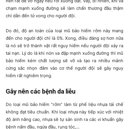
nên rất dễ vỡ ngay nếu rơi xuống đất. Vây, dĩ nhiên, khi va
chạm mạnh xuống đường sẽ làm chấn thương đầu thậm
chí dẫn đến tử vong cho người đội.
Do đó, độ an toàn của loại mũ bảo hiểm rởm này mang
đến cho người đội chỉ là 0%. Xong, điều đáng sợ hơn nữa
là nó sẽ trở thành vật rất nguy hiểm nếu người đội xảy ra
tai nạn. Lý do là khi nón va đập mạnh xuống đường thì mũ
bảo hiểm kém chất lượng sẽ vỡ và tạo ra nhiều mảnh
cứng sắc nhọn đâm vào cơ thể người đội sẽ gây nguy
hiểm rất nghiêm trọng.
Gây nên các bệnh da liễu
Do loại mũ bảo hiểm “rởm” làm từ phế liệu nhựa tái chế
không đạt tiêu chuẩn. Khi loại nhựa này tiếp xúc với nhiệt
độ ánh nắng cao, nhựa sẽ tự sản sinh ra các vi khuẩn gây
bệnh nấm đầu, ngứa đầu, rụng tóc,…