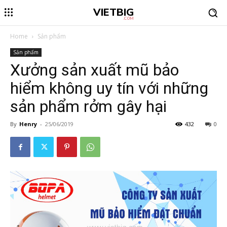
VIETBIG
.COM
Home
Sản phẩm
Sản phẩm
Xưởng sản xuất mũ bảo
hiểm không uy tín với những
sản phẩm rởm gây hại
By
Henry
-
25/06/2019
432
0