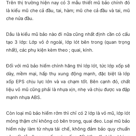
Trên thị trường hiện nay có 3 mẫu thiết mũ bảo chính đó
là kiểu mũ che cả đầu, tai, hàm; mũ che cả đầu và tai, mũ
che nửa đầu.
Dẫu là kiểu mũ bảo nào đi nữa cũng nhất định cần
có cấu
tạo 3 lớp: Lớp vỏ ở ngoài, lớp lót bên trong (quan trọng
nhất), các phụ kiện kèm theo ; quai, kính.
Đối với mũ bảo hiểm chính hãng thì lớp lót, tức lớp xốp sẽ
dày, mềm mại, hấp thụ xung động mạnh, đặc biệt là lớp
xốp EPS chịu lực lớn và va chạm tốt. Bên cạnh đó, chất
liệu vỏ mũ cũng phải là nhựa xịn, nhẹ và chịu được va đập
mạnh nhựa ABS.
Còn loại mũ bảo hiểm rởm thì chỉ có 2 lớp là vỏ mũ, lớp lót
mỏng thậm chí không có bên trong, quai đeo. Loại mũ bảo
hiểm này làm từ nhựa tái chế, không đảm bảo quy chuẩn