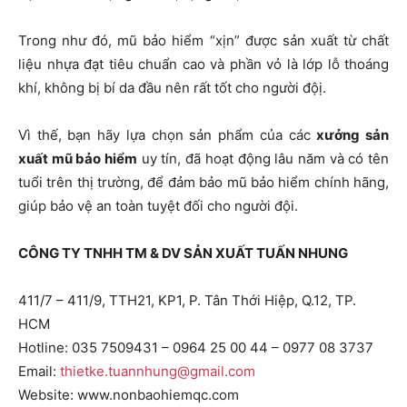
Trong như đó, mũ bảo hiểm “xịn” được sản xuất từ chất
liệu nhựa đạt tiêu chuẩn cao và
phần vỏ là lớp lỗ thoáng
khí, không bị bí da đầu nên rất tốt cho người độị.
Vì thế, bạn hãy lựa chọn sản phẩm của các
xưởng sản
xuất mũ bảo hiểm
uy tín, đã hoạt động lâu năm và có tên
tuổi trên thị trường, để đảm bảo mũ bảo hiểm chính hãng,
giúp bảo vệ an toàn tuyệt đối cho người đội.
CÔNG TY TNHH TM & DV SẢN XUẤT TUẤN NHUNG
411/7 – 411/9, TTH21, KP1, P. Tân Thới Hiệp, Q.12, TP.
HCM
Hotline: 035 7509431 – 0964 25 00 44 – 0977 08 3737
Email:
thietke.tuannhung@gmail.com
Website: www.nonbaohiemqc.com