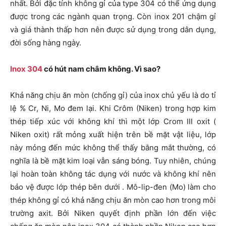
nhất. Bởi đặc tính không gỉ của type 304 có thể ứng dụng
được trong các ngành quan trọng. Còn inox 201 chậm gỉ
và giá thành thấp hơn nên được sử dụng trong dân dụng,
đời sống hàng ngày.
Inox 304
có hút nam châm không. Vì sao?
Khả năng chịu ăn mòn (chống gỉ) của inox chủ yếu là do tỉ
lệ % Cr, Ni, Mo đem lại. Khi Crôm (Niken) trong hợp kim
thép tiếp xúc với không khí thì một lớp Crom III oxit (
Niken oxit) rất mỏng xuất hiện trên bề mặt vật liệu, lớp
này mỏng đến mức không thể thấy bằng mắt thường, có
nghĩa là bề mặt kim loại vẫn sáng bóng. Tuy nhiên, chúng
lại hoàn toàn không tác dụng với nước và không khí nên
bảo vệ được lớp thép bên dưới . Mô-lip-đen (Mo) làm cho
thép không gỉ có khả năng chịu ăn mòn cao hơn trong môi
trường axit. Bởi Niken quyết định phần lớn đến việc