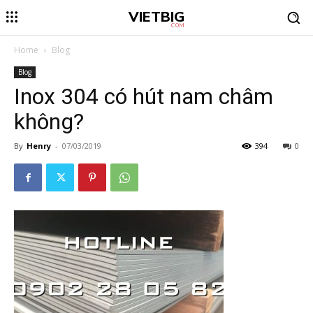
VIETBIG
.COM
Home
Blog
Blog
Inox 304 có hút nam châm
không?
By
Henry
-
07/03/2019
394
0