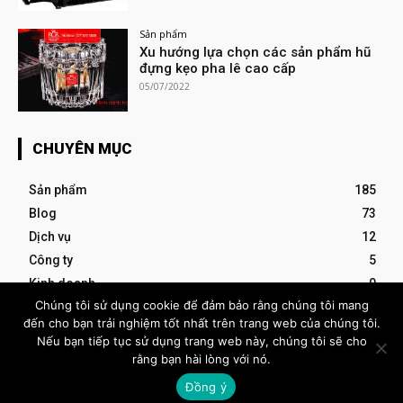
Sản phẩm
Xu hướng lựa chọn các sản phẩm hũ
đựng kẹo pha lê cao cấp
05/07/2022
CHUYÊN MỤC
Sản phẩm
185
Blog
73
Dịch vụ
12
Công ty
5
Kinh doanh
0
Chúng tôi sử dụng cookie để đảm bảo rằng chúng tôi mang
đến cho bạn trải nghiệm tốt nhất trên trang web của chúng tôi.
- Advertisement -
Nếu bạn tiếp tục sử dụng trang web này, chúng tôi sẽ cho
rằng bạn hài lòng với nó.
VIETBIG
Đồng ý