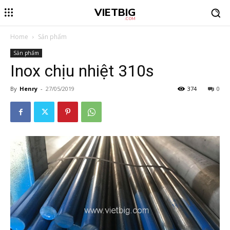
VIETBIG
.COM
Home
Sản phẩm
Sản phẩm
Inox chịu nhiệt 310s
By
Henry
-
27/05/2019
374
0