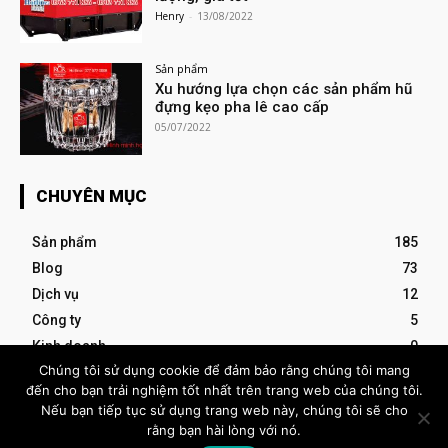
Henry
-
13/08/2022
Sản phẩm
Xu hướng lựa chọn các sản phẩm hũ
đựng kẹo pha lê cao cấp
05/07/2022
CHUYÊN MỤC
Sản phẩm
185
Blog
73
Dịch vụ
12
Công ty
5
Kinh doanh
0
Chúng tôi sử dụng cookie để đảm bảo rằng chúng tôi mang
đến cho bạn trải nghiệm tốt nhất trên trang web của chúng tôi.
- Advertisement -
Nếu bạn tiếp tục sử dụng trang web này, chúng tôi sẽ cho
rằng bạn hài lòng với nó.