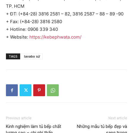
TP. HCM
+ ĐT: (+84-28) 3816 2581 – 82, 3816 2587 – 88 – 89 -90
+ Fax: (+84-28) 3816 2580
+ Hotline: 0906 339 340
+ Website:
https://kebephwata.com/
TAGS
lavabo sứ
Previous article
Next article
Kinh nghiệm làm tủ bếp chất
Những mẫu tủ bếp đẹp và
lượng cao – chi phí thấp
sang trọng