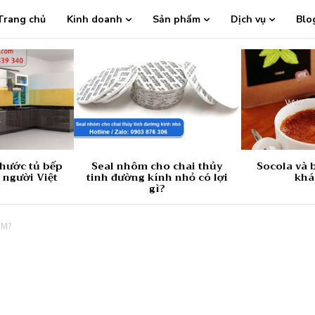
Trang chủ
Kinh doanh
Sản phẩm
Dịch vụ
Blo
thước tủ bếp
Seal nhôm cho chai thủy
Socola và b
 người Việt
tinh đường kính nhỏ có lợi
khá
gì?
CM?