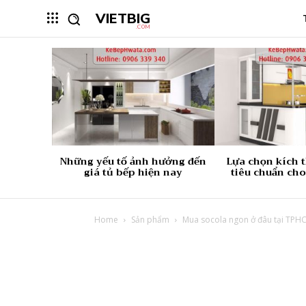
VIETBIG
.COM
Những yếu tố ảnh hưởng đến
Lựa chọn kích 
giá tủ bếp hiện nay
tiêu chuẩn cho
Home
Sản phẩm
Mua socola ngon ở đâu tại TPH