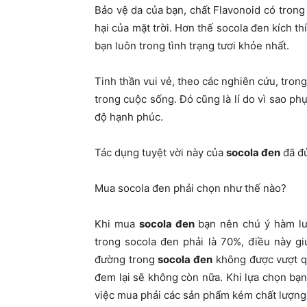
Bảo vệ da của bạn, chất Flavonoid có trong
hại của mặt trời. Hơn thế socola đen kích t
bạn luôn trong tình trạng tươi khỏe nhất.
Tinh thần vui vẻ, theo các nghiên cứu, trong
trong cuộc sống. Đó cũng là lí do vì sao 
độ hạnh phúc.
Tác dụng tuyệt vời này của
socola đen
đã đủ
Mua socola đen phải chọn như thế nào?
Khi m
ua
socola đen
bạn nên chú ý hàm lư
trong socola đen phải là 70%, điều này g
đường trong
socola đen
không được vượt qu
đem lại sẽ không còn nữa. Khi lựa chọn bạ
việc mua phải các sản phẩm kém chất lượng