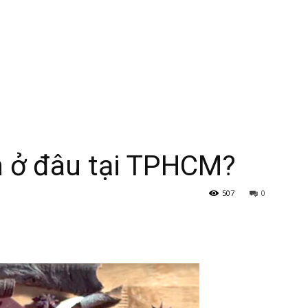
 ở đâu tại TPHCM?
507
0