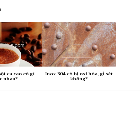
g
ột ca cao có gì
Inox 304 có bị oxi hóa, gỉ sét
c nhau?
không?