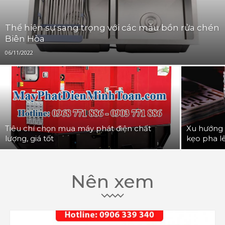
Thể hiện sự sang trọng với các mẫu bồn rửa chén
Biên Hòa
06/11/2022
Tiêu chí chọn mua máy phát điện chất
Xu hướng 
lượng, giá tốt
kẹo pha l
Nên xem