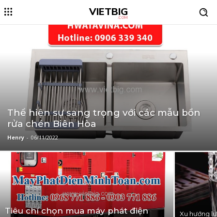
VIETBIG
.COM
Thể hiện sự sang trọng với các mẫu bồn
rửa chén Biên Hòa
Henry
-
06/11/2022
Tiêu chí chọn mua máy phát điện
Xu hướng l