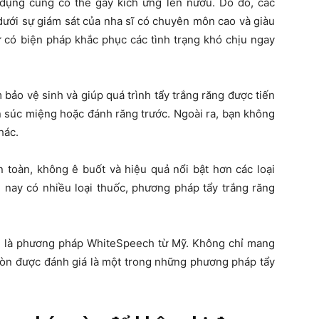
 dụng cũng có thể gây kích ứng lên nướu. Do đó, các
dưới sự giám sát của nha sĩ có chuyên môn cao và giàu
 có biện pháp khắc phục các tình trạng khó chịu ngay
 bảo vệ sinh và giúp quá trình tẩy trắng răng được tiến
 súc miệng hoặc đánh răng trước. Ngoài ra, bạn không
hác.
 toàn, không ê buốt và hiệu quả nổi bật hơn các loại
 nay có nhiều loại thuốc, phương pháp tẩy trắng răng
om là phương pháp WhiteSpeech từ Mỹ. Không chỉ mang
còn được đánh giá là một trong những phương pháp tẩy