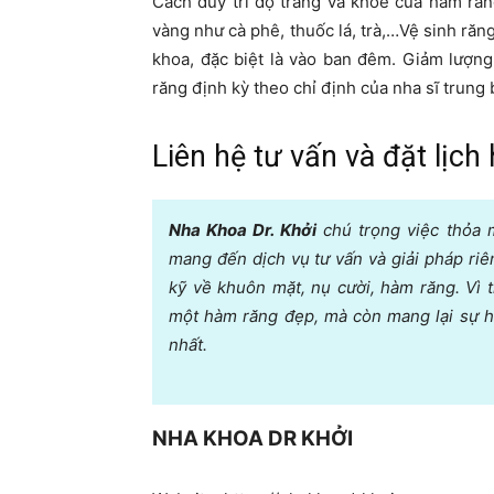
Cách duy trì độ trắng và khỏe của hàm răn
vàng như cà phê, thuốc lá, trà,…Vệ sinh răn
khoa, đặc biệt là vào ban đêm. Giảm lượn
răng định kỳ theo chỉ định của nha sĩ trung 
Liên hệ tư vấn và đặt lịch
Nha Khoa Dr. Khởi
chú trọng việc thỏa 
mang đến dịch vụ tư vấn và giải pháp riê
kỹ về khuôn mặt, nụ cười, hàm răng. Vì
một hàm răng đẹp, mà còn mang lại sự h
nhất.
NHA KHOA DR KHỞI