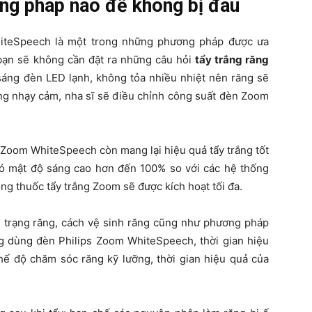
ng pháp nào để không bị đau
hiteSpeech là một trong những phương pháp được ưa
 bạn sẽ không cần đặt ra những câu hỏi
tẩy trắng răng
sáng đèn LED lạnh, không tỏa nhiều nhiệt nên răng sẽ
ăng nhạy cảm, nha sĩ sẽ điều chỉnh công suất đèn Zoom
 Zoom WhiteSpeech còn mang lại hiệu quả tẩy trắng tốt
ó mật độ sáng cao hơn đến 100% so với các hệ thống
ong thuốc tẩy trắng Zoom sẽ được kích hoạt tối đa.
nh trạng răng, cách vệ sinh răng cũng như phương pháp
g dùng đèn Philips Zoom WhiteSpeech, thời gian hiệu
ế độ chăm sóc răng kỹ lưỡng, thời gian hiệu quả của