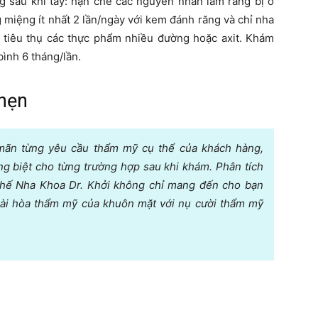
g sau khi tẩy: hạn chế các nguyên nhân làm răng bị ố
g miệng ít nhất 2 lần/ngày với kem đánh răng và chỉ nha
g tiêu thụ các thực phẩm nhiều đường hoặc axit. Khám
bình 6 tháng/lần.
 hẹn
mãn từng yêu cầu thẩm mỹ cụ thể của khách hàng,
ng biệt cho từng trường hợp sau khi khám. Phân tích
 thế Nha Khoa Dr. Khởi không chỉ mang đến cho bạn
ài hòa thẩm mỹ của khuôn mặt với nụ cười thẩm mỹ