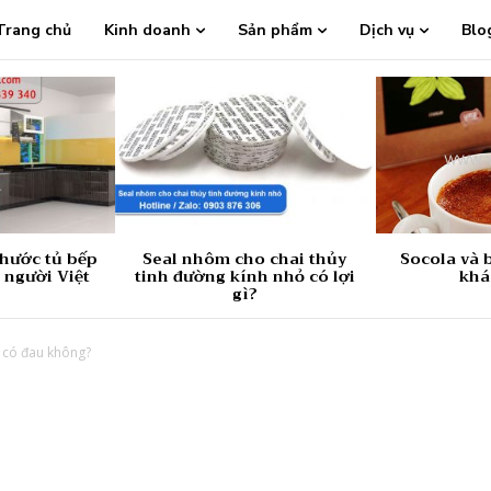
Trang chủ
Kinh doanh
Sản phẩm
Dịch vụ
Blo
thước tủ bếp
Seal nhôm cho chai thủy
Socola và b
 người Việt
tinh đường kính nhỏ có lợi
khá
gì?
 có đau không?