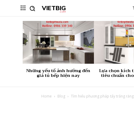
VIETBIG
.COM
Những yếu tố ảnh hưởng đến
Lựa chọn kích 
giá tủ bếp hiện nay
tiêu chuẩn cho
Home
Blog
Tìm hiểu phương pháp tẩy trắng răng