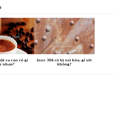
g
ột ca cao có gì
Inox 304 có bị oxi hóa, gỉ sét
c nhau?
không?