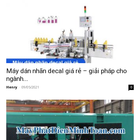
Máy dán nhãn decal giá rẻ – giải pháp cho
ngành...
Henry
-
09/05/2021
0