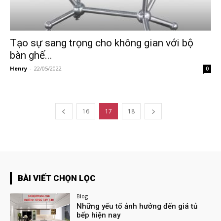
Tạo sự sang trọng cho không gian với bộ
bàn ghế...
Henry
-
22/05/2022
0
16
17
18
BÀI VIẾT CHỌN LỌC
Blog
Những yếu tố ảnh hưởng đến giá tủ
bếp hiện nay