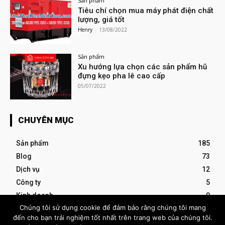
Sản phẩm
Tiêu chí chọn mua máy phát điện chất
lượng, giá tốt
Henry
-
13/08/2022
Sản phẩm
Xu hướng lựa chọn các sản phẩm hũ
đựng kẹo pha lê cao cấp
05/07/2022
CHUYÊN MỤC
Sản phẩm
185
Blog
73
Dịch vụ
12
Công ty
5
Kinh doanh
0
Chúng tôi sử dụng cookie để đảm bảo rằng chúng tôi mang
đến cho bạn trải nghiệm tốt nhất trên trang web của chúng tôi.
- Advertisement -