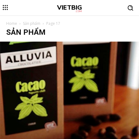
VIETBIG
.COM
Home
Sản phẩm
Page 17
SẢN PHẨM